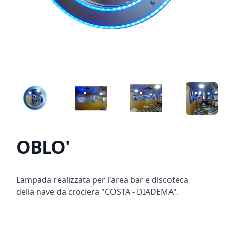
OBLO-
OBLO- 2
OBLO- 2
OBLO- 5
OBLO'
Product information
Description
Lampada realizzata per l'area bar e discoteca
della nave da crociera "COSTA - DIADEMA".