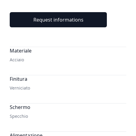
Request informations
Additional details
Materiale
Acciaio
Finitura
Verniciato
Schermo
Specchio
Alimentazione