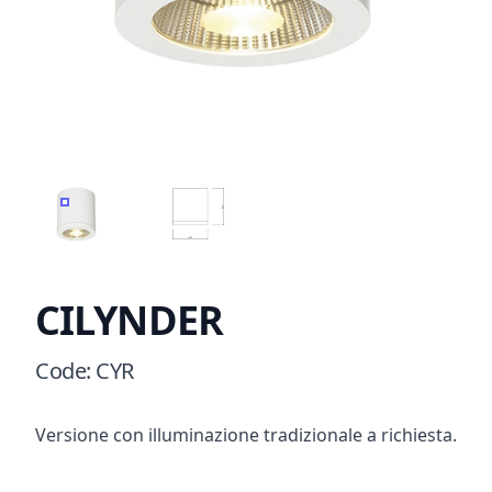
CILYNDER
CILYNDER D
CILYNDER
Product information
Code
:
CYR
Description
Versione con illuminazione tradizionale a richiesta.