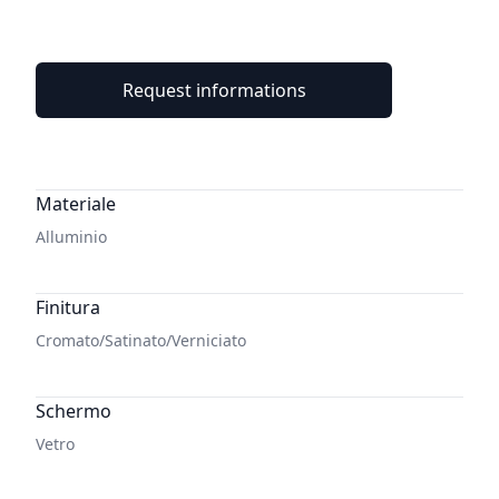
Request informations
Additional details
Materiale
Alluminio
Finitura
Cromato/Satinato/Verniciato
Schermo
Vetro