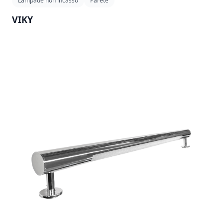
Lampade non incasso
Parete
VIKY