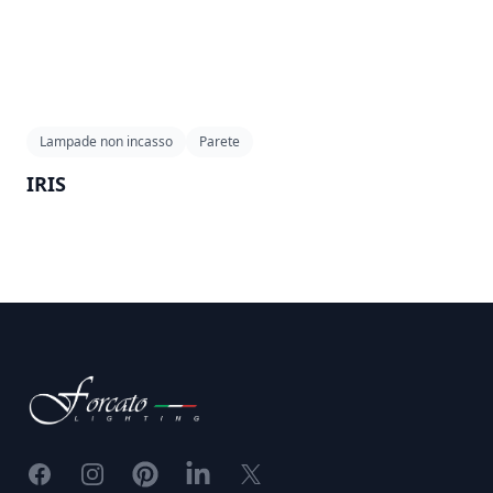
Lampade non incasso
Parete
IRIS
Footer
Facebook
Instagram
Pinterest
LinkedIn
X